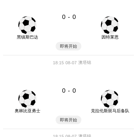
0
0
-
黑镇斯巴达
因特莱恩
即将开始
澳塔锦
18:15
08-07
0
0
-
奥林比亚勇士
克拉伦斯斑马后备队
即将开始
澳塔锦
18:15
08-07