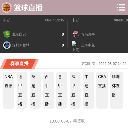
中超
中超
08-07 19:35
08-08 19
0
北京国安
青岛海牛
0
深圳新鹏城
上海申花
赛事直播
更新时间：2026-08-07 14:29
NBA
德
英
西
意
法
中
CBA
非洲
直播
甲
超
甲
甲
甲
超
直播
杯直
直
直
直
直
直
直
播
播
播
播
播
播
播
泰篮联
13:00
08-07