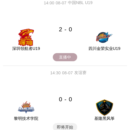
中国NBL U19
14:00
08-07
2
0
-
深圳領航者U19
四川金荣实业U19
直播中
友谊赛
14:30
08-07
0
0
-
黎明技术学院
基隆黑风筝
即将开始