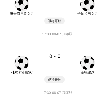
黄金海岸联女足
卡帕拉巴女足
即将开始
加尔联
17:30
08-07
0
0
-
科尔卡塔联SC
基德波尔
即将开始
加尔联
17:30
08-07