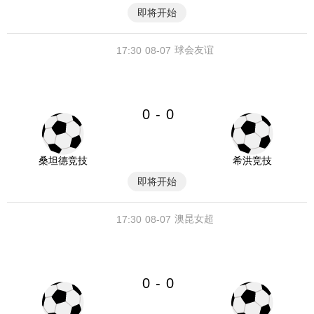
即将开始
球会友谊
17:30
08-07
0
0
-
桑坦德竞技
希洪竞技
即将开始
澳昆女超
17:30
08-07
0
0
-