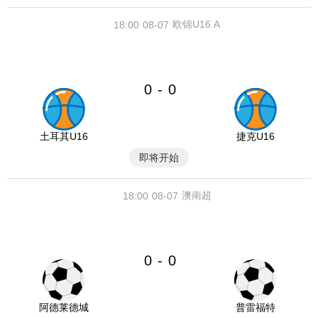
欧锦U16 A
18:00
08-07
0
0
-
土耳其U16
捷克U16
即将开始
澳南超
18:00
08-07
0
0
-
阿德莱德城
普雷福特