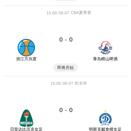
CBA夏季赛
15:00
08-07
0
0
-
浙江方兴渡
青岛崂山啤酒
即将开始
欧女杯
15:00
08-07
0
0
-
贝雷达比历克女足
明斯克戴拿模女足