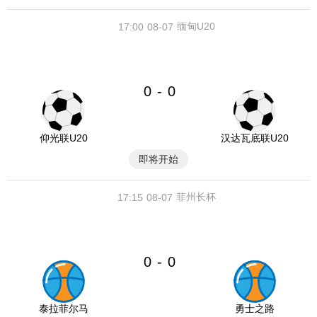
缅甸U20
17:00
08-07
0
0
-
仰光联U20
汉达瓦底联U20
即将开始
菲州长杯
17:15
08-07
0
0
-
泰拉菲尔马
勇士之路