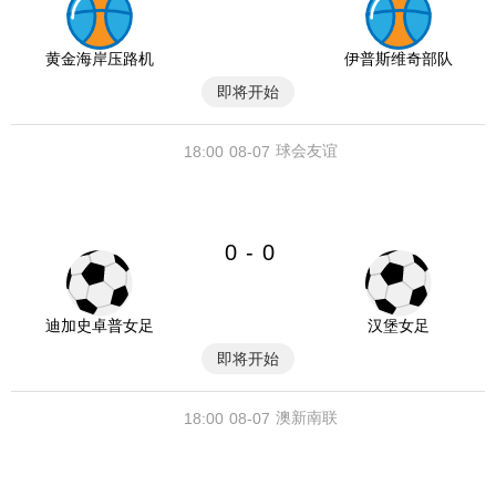
黄金海岸压路机
伊普斯维奇部队
即将开始
球会友谊
18:00
08-07
0
0
-
迪加史卓普女足
汉堡女足
即将开始
澳新南联
18:00
08-07