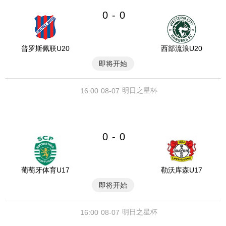
0
0
-
普罗斯佩联U20
西部流浪U20
即将开始
明日之星杯
16:00
08-07
0
0
-
葡萄牙体育U17
勒沃库森U17
即将开始
明日之星杯
16:00
08-07