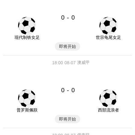
0
0
-
现代制铁女足
世宗龟尾女足
即将开始
澳威甲
18:00
08-07
0
0
-
普罗斯佩联
西部流浪者
即将开始