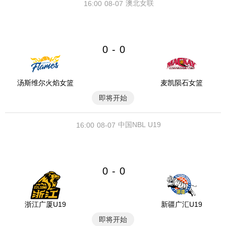
澳北女联
16:00
08-07
0
0
-
汤斯维尔火焰女篮
麦凯陨石女篮
即将开始
中国NBL U19
16:00
08-07
0
0
-
浙江广厦U19
新疆广汇U19
即将开始