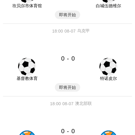
坎贝尔市体育馆
白城伍德维尔
即将开始
乌克甲
18:00
08-07
0
0
-
基督教体育
特诺皮尔
即将开始
澳北部联
18:00
08-07
0
0
-