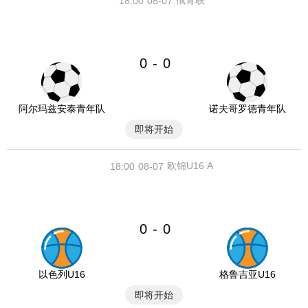
俄青联
18:00
08-07
0
0
-
阿尔玛兹安泰青年队
诺夫哥罗德青年队
即将开始
欧锦U16 A
18:00
08-07
0
0
-
以色列U16
格鲁吉亚U16
即将开始