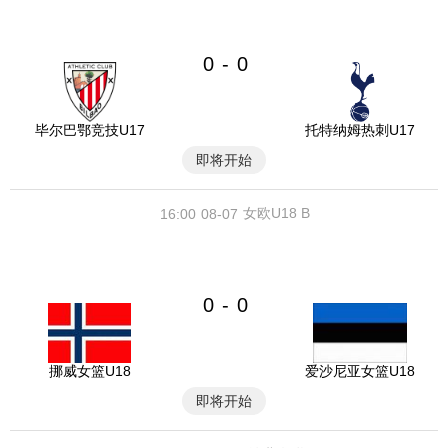
0
0
-
毕尔巴鄂竞技U17
托特纳姆热刺U17
即将开始
女欧U18 B
16:00
08-07
0
0
-
挪威女篮U18
爱沙尼亚女篮U18
即将开始